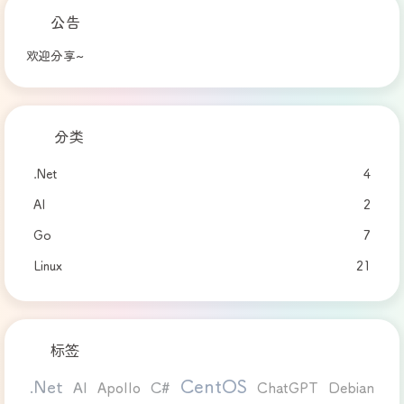
公告
欢迎分享~
分类
.Net
4
AI
2
Go
7
Linux
21
标签
CentOS
.Net
AI
C#
Apollo
ChatGPT
Debian