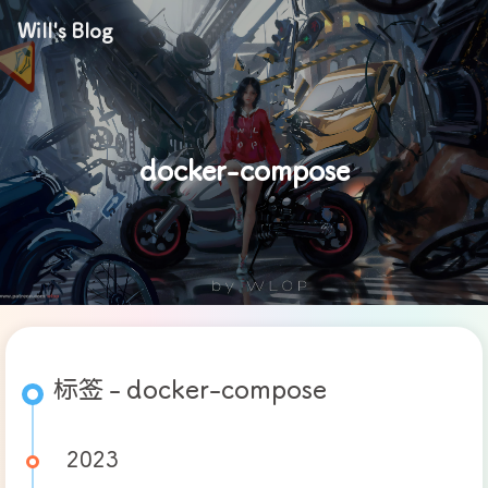
Will's Blog
docker-compose
标签 - docker-compose
2023