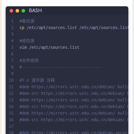
BASH
1
#备份源
2
cp
 /etc/apt/sources.list /etc/apt/sources.list_
3
4
#修改源
5
vim /etc/apt/sources.list
6
7
#文件修改
8
#---------------------------------
9
10
#7.x 清华源 注释
11
#deb https://mirrors.ustc.edu.cn/debian/ bullse
12
#deb-src https://mirrors.ustc.edu.cn/debian/ bu
13
#deb https://mirrors.ustc.edu.cn/debian/ bullse
14
#deb-src https://mirrors.ustc.edu.cn/debian/ bu
15
#deb https://mirrors.ustc.edu.cn/debian/ bullse
16
#deb-src https://mirrors.ustc.edu.cn/debian/ bu
17
18
#deb https://mirrors.ustc.edu.cn/debian-securit