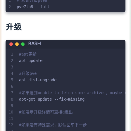
1
# 验证升级pve8
2
pve7to8 --full
升级
BASH
1
#apt更新
2
apt update
3
4
#升级pve
5
apt dist-upgrade
6
7
#如果遇到unable to fetch some archives, maybe r
8
apt-get update --fix-missing
9
10
#如展示升级详情可直接q退出
11
12
#如果没有特殊需求，默认回车下一步