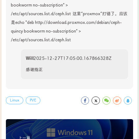
bookworm no-subscription" > 
/etc/apt/sources.list.d/ceph.list  这里“proxmox”打错了。应该
是echo "deb http://download.proxmox.com/debian/ceph-
quincy bookworm no-subscription" > 
/etc/apt/sources.list.d/ceph.list
Will
2025-12-27T17:05:00.167866328Z
感谢指正
Linux
PVE
上一篇