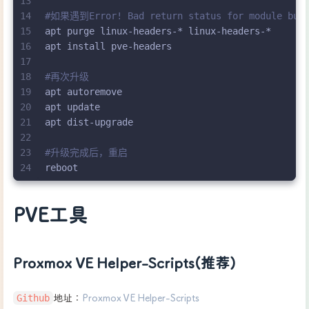
13
14
#如果遇到Error! Bad return status for module build
15
apt purge linux-headers-* linux-headers-*
16
apt install pve-headers
17
18
#再次升级
19
apt autoremove
20
apt update
21
apt dist-upgrade
22
23
#升级完成后，重启
24
reboot
PVE工具
Proxmox VE Helper-Scripts(推荐)
Github
地址：
Proxmox VE Helper-Scripts