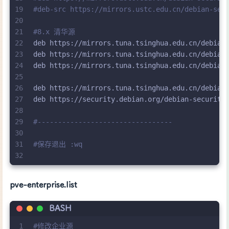
19
#deb-src https://mirrors.ustc.edu.cn/debian-sec
20
21
#8.x 清华源
22
deb https://mirrors.tuna.tsinghua.edu.cn/debian
23
deb https://mirrors.tuna.tsinghua.edu.cn/debian
24
deb https://mirrors.tuna.tsinghua.edu.cn/debian
25
26
deb https://mirrors.tuna.tsinghua.edu.cn/debian
27
deb https://security.debian.org/debian-security
28
29
#---------------------------------
30
31
#保存退出 :wq
32
pve-enterprise.list
BASH
1
#修改企业源