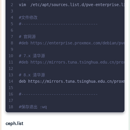
2
vim  /etc/apt/sources.list.d/pve-enterprise.lis
3
4
#文件修改
5
#---------------------------------
6
7
# 官网源
8
#deb https://enterprise.proxmox.com/debian/pve 
9
10
# 7.x 清华源
11
#deb https://mirrors.tuna.tsinghua.edu.cn/proxm
12
13
# 8.x 清华源
14
deb https://mirrors.tuna.tsinghua.edu.cn/proxmo
15
16
#---------------------------------
17
18
#保存退出 :wq
ceph.list