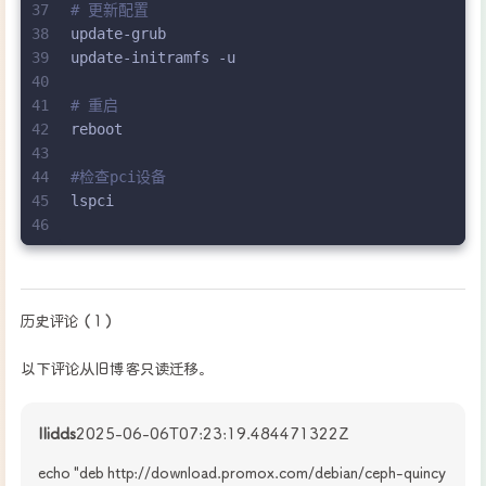
37
# 更新配置
38
update-grub
39
update-initramfs -u
40
41
# 重启
42
reboot
43
44
#检查pci设备
45
lspci
46
历史评论（1）
以下评论从旧博客只读迁移。
llidds
2025-06-06T07:23:19.484471322Z
echo "deb http://download.promox.com/debian/ceph-quincy 