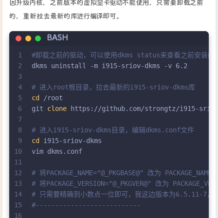
因升级内核，之前版本的虚拟显卡驱动不能使用，只需要卸载之前
的，重新拉去最新的库进行编译即可。
BASH
1
#卸载之前的驱动，可以使用dkms status来查看之前安装的
2
dkms uninstall -m i915-sriov-dkms -v 6.2
3
4
# 进入root根目录，拉去最新的i915-sriov-dkms库
5
cd
 /root
6
git 
clone
 https://github.com/strongtz/i915-srio
7
8
# 进入i915-sriov-dkms目录，编辑dkms.conf文件
9
cd
 i915-sriov-dkms
10
vim dkms.conf
11
12
# 将PACKAGE_NAME="@_PKGBASE@" 改为 PACKAGE_NAME="
13
# 将PACKAGE_VERSION="@_PKGVER@" 改为 PACKAGE_V
14
# 只需要精确到小数点一位即可，我这边版本为6.5.11-7，写
15
#---------------------------
16