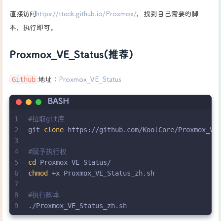
直接访问
https://tteck.github.io/Proxmox/
，找到自己需要的脚
本，执行即可。
Proxmox_VE_Status(推荐)
Github
地址：
Proxmox_VE_Status
BASH
1
#拉取git库
2
git 
clone
 https://github.com/KoolCore/Proxmox_VE
3
4
#赋予执行权
5
cd
 Proxmox_VE_Status/
6
chmod
 +x Proxmox_VE_Status_zh.sh
7
8
#执行脚本
9
./Proxmox_VE_Status_zh.sh