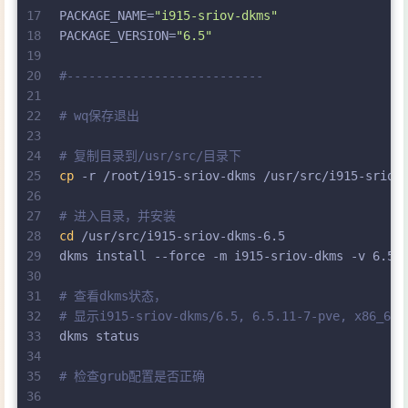
17
PACKAGE_NAME=
"i915-sriov-dkms"
18
PACKAGE_VERSION=
"6.5"
19
20
#---------------------------
21
22
# wq保存退出
23
24
# 复制目录到/usr/src/目录下
25
cp
 -r /root/i915-sriov-dkms /usr/src/i915-sriov
26
27
# 进入目录，并安装
28
cd
 /usr/src/i915-sriov-dkms-6.5
29
dkms install --force -m i915-sriov-dkms -v 6.5
30
31
# 查看dkms状态，
32
# 显示i915-sriov-dkms/6.5, 6.5.11-7-pve, x86_
33
dkms status
34
35
# 检查grub配置是否正确
36