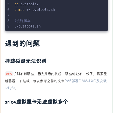
5
cd
 pvetools/
6
chmod
 +x pvetools.sh
7
8
#执行脚本
9
./pvetools.sh
遇到的问题
挂载磁盘无法识别
omv
识别不到硬盘，因为升级内核后，硬盘地址不一致了，需要重
新配置一下挂载，可以参考之前的文章
PVE部署OMV-LXC及安装
Jellyfin
。
sriov虚拟显卡无法虚拟多个