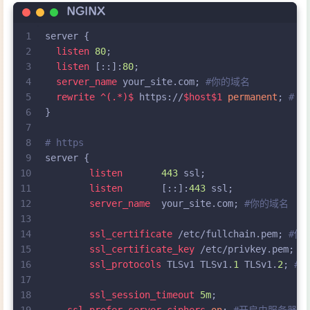
NGINX
1
server
 {
2
listen
80
;
3
listen
 [::]:
80
;
4
server_name
 your_site.com; 
#你的域名
5
rewrite
 ^(.*)$
 https://
$host
$1
permanent
; 
# h
6
}
7
8
# https
9
server
 {
10
listen
443
 ssl;
11
listen
       [::]:
443
 ssl;
12
server_name
  your_site.com; 
#你的域名
13
14
ssl_certificate
 /etc/fullchain.pem; 
#你
15
ssl_certificate_key
 /etc/privkey.pem; 
#
16
ssl_protocols
 TLSv1 TLSv1.
1
 TLSv1.
2
; 
# 
17
18
ssl_session_timeout
5m
;
19
ssl_prefer_server_ciphers
on
; 
#开启由服务器选